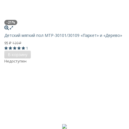
-21%
Детский мягкий пол MTP-30101/30109 «Паркет» и «Дерево»
95
120
₽
₽
1
В корзину
Недоступен