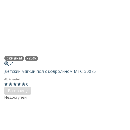
Скидка!
-25%
Детский мягкий пол с ковролином MTC-30075
45
60
₽
₽
0
В корзину
Недоступен