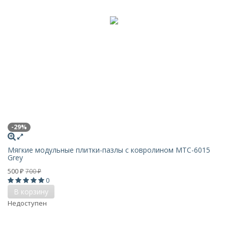
-29%
Мягкие модульные плитки-пазлы с ковролином MTC-6015
Grey
500
700
₽
₽
0
В корзину
Недоступен