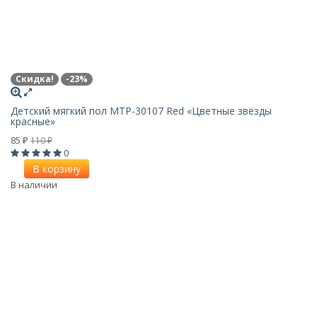
Скидка!
-23%
Детский мягкий пол MTP-30107 Red «Цветные звёзды
красные»
85
110
₽
₽
0
В корзину
В наличии