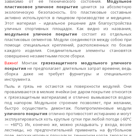
зависимо от её технического состояния.
Модульное
пластиковое уличное покрытие
ценится за абсолютную
экологическую безопасность. Его пластиковые составные
активно используются в пищевом производстве и медицине.
Этот материал – идеальное решение для благоустройства
уличных спортивных площадок. Как видно из названия,
модульное уличное покрытие
состоит из отдельных
пластиковых сегментов. Модули соединяются между собою при
помощи специальных креплений, расположенных по бокам
каждого изделия. Соединительные элементы становятся
совершенно незаметными после сборки.
Важно!
Монтаж
грязезащитного модульного уличного
покрытия
не предполагает длительных затрат времени, ведь
сборка даже не требует фурнитуры и специального
инструмента.
Пыль и грязь не остаются на поверхности модулей. Они
проваливаются в мелкие ячейки (не даром покрытие относится
к грязезащитным материалам) и отлично вымываются водою
под напором. Модульное строение позволяет, при желании,
быстро осуществить демонтаж. Полипропиленовые модули
уличного покрытия
отлично противостоят истиранию и могут
эксплуатироваться хоть круглые сутки при любой погоде (-60°С
— +60°С). Их, конечно же, можно укладывать у входа, возле
лестницы, но предпочтительней применить на футбольном
поле, детских игровых площадках, теннисном корте, террасах и