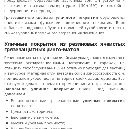
предупреждая образование застойных зон. Он устойчив к
высоким и низким температурам (-30-+45°С) и спокойно
выдерживает их перепады.
Грязезащитные свойства
уличного покрытия
обусловлены
очистительными функциями щетинистого покрытия. Ворс
избавляет подошвы обуви от налипшей сухой грязи и песка,
снижая уровень возможного загрязнения помещения.
Уличные покрытия из резиновых ячеистых
грязезащитных ринго-матов
Резиновые маты с крупными ячейками укладываются в местах с
жёсткими эксплуатационными нагрузками: в гаражах, на
станциях техобслуживания. Они отлично подходят для лестниц
и тамбуров. Материал отличается высокой износостойкостью и,
при должном уходе, долго не теряет своих характеристик. Всё
что нужно делать – время от времени чистить грязезащитное
напольное уличное покрытие
водою под высоким
давлением.
Резиново-сотовые грязезащитные
уличные покрытия
ценятся за:
Цельность материала;
Быстрый и лёгкий монтаж;
Высокий уровень прочности;
Разнообразие форм и размеров;