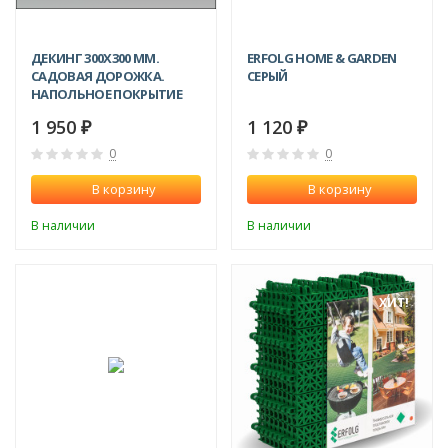
ДЕКИНГ 300Х300 ММ.
ERFOLG HOME & GARDEN
САДОВАЯ ДОРОЖКА.
СЕРЫЙ
НАПОЛЬНОЕ ПОКРЫТИЕ
ДЛЯ ДАЧИ.
1 950
1 120
₽
₽
0
0
В корзину
В корзину
В наличии
В наличии
ХИТ!
ХИТ!