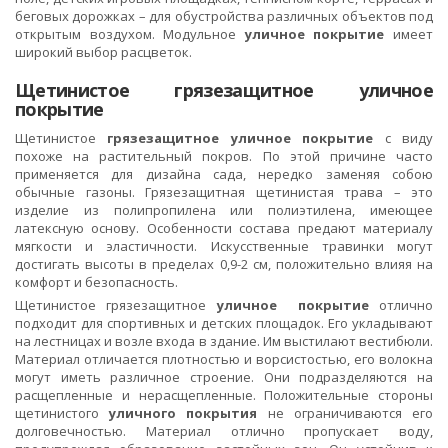
беговых дорожках – для обустройства различных объектов под
открытым воздухом. Модульное
уличное покрытие
имеет
широкий выбор расцветок.
Щетинистое грязезащитное уличное
покрытие
Щетинистое
грязезащитное уличное покрытие
с виду
похоже на растительный покров. По этой причине часто
применяется для дизайна сада, нередко заменяя собою
обычные газоны. Грязезащитная щетинистая трава – это
изделие из полипропилена или полиэтилена, имеющее
латексную основу. Особенности состава предают материалу
мягкости и эластичности. Искусственные травинки могут
достигать высоты в пределах 0,9-2 см, положительно влияя на
комфорт и безопасность.
Щетинистое грязезащитное
уличное покрытие
отлично
подходит для спортивных и детских площадок. Его укладывают
на лестницах и возле входа в здание. Им выстилают вестибюли.
Материал отличается плотностью и ворсистостью, его волокна
могут иметь различное строение. Они подразделяются на
расщепленные и нерасщепленные. Положительные стороны
щетинистого
уличного покрытия
не ограничиваются его
долговечностью. Материал отлично пропускает воду,