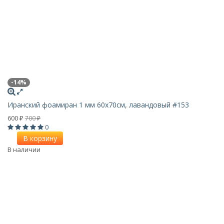
-14%
Иранский фоамиран 1 мм 60х70см, лавандовый #153
600
700
₽
₽
0
В корзину
В наличии