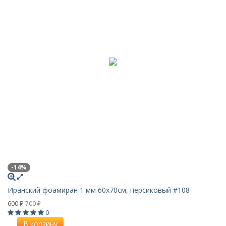
-14%
Иранский фоамиран 1 мм 60х70см, персиковый #108
600
700
₽
₽
0
В корзину