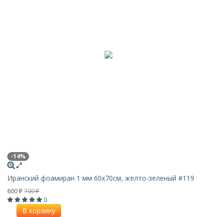
-14%
Иранский фоамиран 1 мм 60х70см, желто-зеленый #119
600
700
₽
₽
0
В корзину