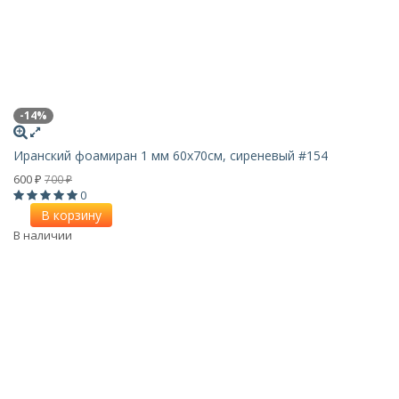
-14%
Иранский фоамиран 1 мм 60х70см, сиреневый #154
600
700
₽
₽
0
В корзину
В наличии