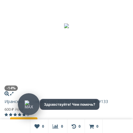
-14%
Иранский фоамиран 1 мм 60х70см, томатный #133
600
700
₽
₽
0
В корзину
0
0
0
0
В наличии