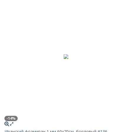
-14%
Иранский фоамиран 1 мм 60х70см, бордовый #136