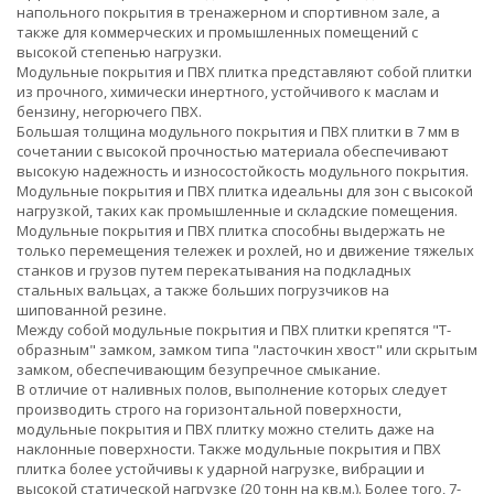
напольного покрытия в тренажерном и спортивном зале, а
также для коммерческих и промышленных помещений с
высокой степенью нагрузки.
Модульные покрытия и ПВХ плитка представляют собой плитки
из прочного, химически инертного, устойчивого к маслам и
бензину, негорючего ПВХ.
Большая толщина модульного покрытия и ПВХ плитки в 7 мм в
сочетании с высокой прочностью материала обеспечивают
высокую надежность и износостойкость модульного покрытия.
Модульные покрытия и ПВХ плитка идеальны для зон с высокой
нагрузкой, таких как промышленные и складские помещения.
Модульные покрытия и ПВХ плитка способны выдержать не
только перемещения тележек и рохлей, но и движение тяжелых
станков и грузов путем перекатывания на подкладных
стальных вальцах, а также больших погрузчиков на
шипованной резине.
Между собой модульные покрытия и ПВХ плитки крепятся "Т-
образным" замком, замком типа "ласточкин хвост" или скрытым
замком, обеспечивающим безупречное смыкание.
В отличие от наливных полов, выполнение которых следует
производить строго на горизонтальной поверхности,
модульные покрытия и ПВХ плитку можно стелить даже на
наклонные поверхности. Также модульные покрытия и ПВХ
плитка более устойчивы к ударной нагрузке, вибрации и
высокой статической нагрузке (20 тонн на кв.м.). Более того, 7-