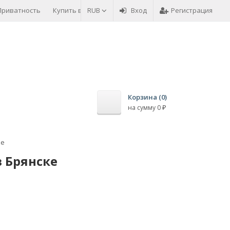
Приватность
Купить в кредит
RUB
Возврат товара
Вход
Регистрация
Оплата това
Корзина (
0
)
на сумму
0
₽
ке
в Брянске