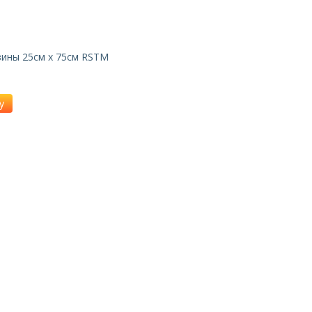
зины 25см x 75см RSTM
у