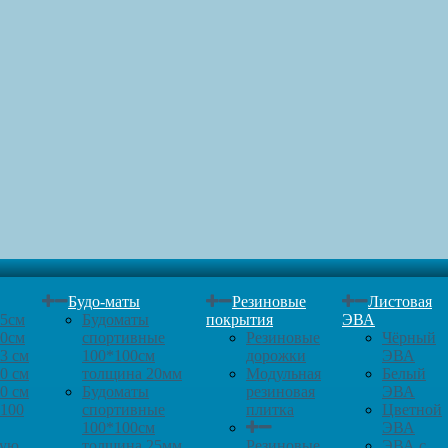
Будо-маты
Резиновые
Листовая
25см
Будоматы
покрытия
ЭВА
30см
спортивные
Резиновые
Чёрный
3 см
100*100см
дорожки
ЭВА
0 см
толщина 20мм
Модульная
Белый
0 см
Будоматы
резиновая
ЭВА
*100
спортивные
плитка
Цветной
100*100см
ЭВА
кую
толщина 25мм
Резиновые
ЭВА с