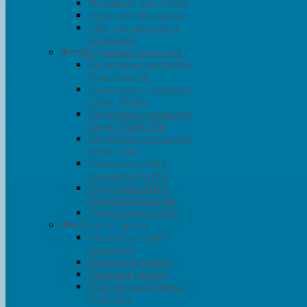
Фоамиран для декора
Иранский Фоамиран
ЭВА для косплей и
костюмов
Модульные покрытия
Модульные покрытия
Пластфактор
Модульные покрытия
серии M-Tile
Модульные покрытия
серии Traffic Tile
Модульные покрытия
серии Sold
Модульные ПВХ
покрытия EcoPol
Модульные ПВХ
покрытия Industrial
Тактильная плитка
Полы в гараже
Модульные ПВХ
покрытия
Резиновая плитка
Рулонная резина
Пластиковая плитка
Plasto Rip