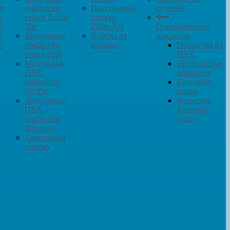
м
покрытия
Пластиковая
ступени
н
серии Traffic
плитка
а
Tile
Plasto Rip
Грязезащитные
й
Модульные
Плитка из
покрытия
н
покрытия
крошки
Покрытия из
серии Sold
ПВХ
и
Модульные
Щетинистые
в
ПВХ
покрытия
покрытия
Ворсовые
EcoPol
ковры
Модульные
Ячеистые
ПВХ
коврики-
покрытия
маты
Industrial
Тактильная
плитка