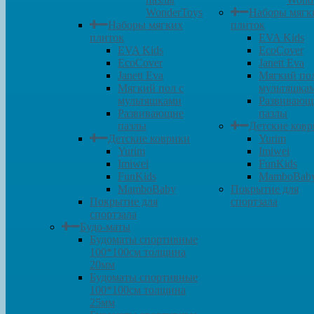
WonderToys
Наборы мягк
Наборы мягких
плиток
плиток
EVA Kids
EVA Kids
EcoCover
EcoCover
Janett Eva
Janett Eva
Мягкий пол
Мягкий пол с
мультяшка
мультяшками
Развивающ
Развивающие
пазлы
пазлы
Детские ков
Детские коврики
Yurim
Yurim
Imiwei
Imiwei
FunKids
FunKids
MamboBab
MamboBaby
Покрытие для
Покрытие для
спортзала
спортзала
Будо-маты
Будоматы спортивные
100*100см толщина
20мм
Будоматы спортивные
100*100см толщина
25мм