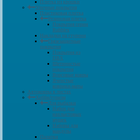
Плитка из крошки
Уличные покрытия
Пластиковая плитка
Резиновая плитка
Покрытия серии
Rubblex
Накладки на ступени
Грязезащитные
покрытия
Покрытия из
ПВХ
Щетинистые
покрытия
Ворсовые ковры
Ячеистые
коврики-маты
Автоковры в листах
Хобби/туризм
Для рыбалки
Набор для
нахлыстовых
мушек
Наборы для
мандулы
Палатки