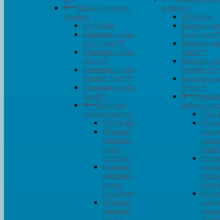
Полы в детскую
комнату
комнату
EVA Kids
EVA Kids
Коврики-п
Коврики-пазлы
Eco Cover
Eco Cover™
Коврики-п
Коврики-пазлы
Janett™
Janett™
Коврики-п
Коврики-пазлы
Wonder To
Wonder Toys™
Коврики-п
Коврики-пазлы
Neeu™
Neeu™
Игровы
Игровые
наборы паз
наборы пазлов
EVA 
EVA Kids
Игро
Игровые
коври
коврики-
пазл
пазлы
FunK
FunKids
Игро
Игровые
коври
коврики-
пазл
пазлы
EcoC
EcoCover
Игро
Игровые
коври
коврики-
пазл
пазлы
Wond