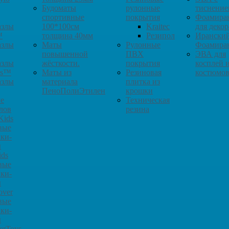
Будоматы
рулонные
тиснение
спортивные
покрытия
Фоамира
азлы
100*100см
Kraitec
для декор
™
толщина 40мм
Резипол
Ирански
азлы
Маты
Рулонные
Фоамира
повышенной
ПВХ
ЭВА для
азлы
жёсткости.
покрытия
косплей 
ys™
Маты из
Резиновая
костюмо
азлы
материала
плитка из
ПеноПолиЭтилен
крошки
е
Техническая
лов
резина
Kids
вые
ки-
ы
ids
вые
ки-
ы
over
вые
ки-
ы
erToys