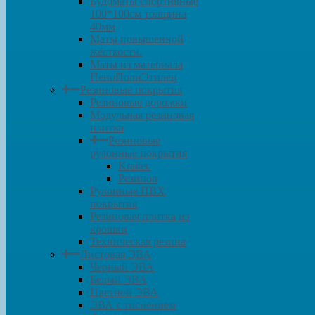
Будоматы спортивные
100*100см толщина
40мм
Маты повышенной
жёсткости.
Маты из материала
ПеноПолиЭтилен
Резиновые покрытия
Резиновые дорожки
Модульная резиновая
плитка
Резиновые
рулонные покрытия
Kraitec
Резипол
Рулонные ПВХ
покрытия
Резиновая плитка из
крошки
Техническая резина
Листовая ЭВА
Чёрный ЭВА
Белый ЭВА
Цветной ЭВА
ЭВА с тиснением