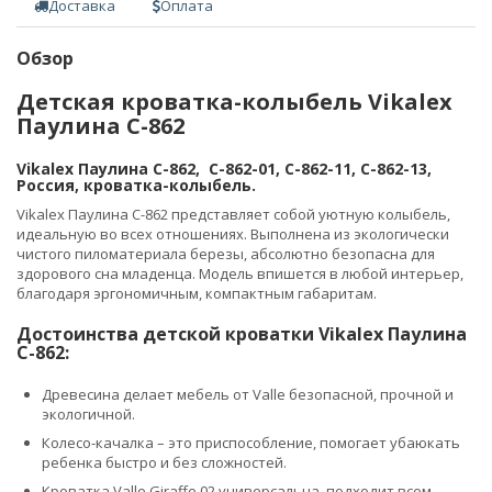
Доставка
Оплата
Обзор
Детская кроватка-колыбель Vikalex
Паулина С-862
Vikalex Паулина C-862, С-862-01, С-862-11, С-862-13,
Россия, кроватка-колыбель.
Vikalex Паулина С-862 представляет собой уютную колыбель,
идеальную во всех отношениях. Выполнена из экологически
чистого пиломатериала березы, абсолютно безопасна для
здорового сна младенца. Модель впишется в любой интерьер,
благодаря эргономичным, компактным габаритам.
Достоинства детской кроватки Vikalex Паулина
С-862:
Древесина делает мебель от Valle безопасной, прочной и
экологичной.
Колесо-качалка – это приспособление, помогает убаюкать
ребенка быстро и без сложностей.
Кроватка Valle Giraffe 02 универсальна, подходит всем