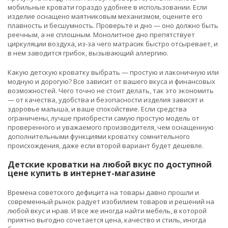
мобильные кровати гораздо удобнее в использовании. Если
изделие оснащено маятниковым механизмом, оцените его
плавность и бесшумность. Проверьте и дно — оно должно быть
реечным, а не сплошным. Монолитное дно препятствует
циркуляции воздуха, из-за чего матрасик быстро отсыревает, и
в нем заводится грибок, вызывающий аллергию.
Какую детскую кроватку выбрать — простую и лаконичную или
модную и дорогую? Все зависит от вашего вкуса и финансовых
возможностей. Чего точно не стоит делать, так это экономить
— от качества, удобства и безопасности изделия зависят и
здоровье малыша, и ваше спокойствие. Если средства
ограничены, лучше приобрести самую простую модель от
проверенного и уважаемого производителя, чем оснащенную
дополнительными функциями кроватку сомнительного
происхождения, даже если второй вариант будет дешевле.
Детские кроватки на любой вкус по доступной
цене купить в интернет-магазине
Времена советского дефицита на товары давно прошли и
современный рынок радует изобилием товаров и решений на
любой вкус и нрав. И все же иногда найти мебель, в которой
приятно выгодно сочетается цена, качество и стиль, иногда