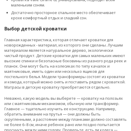
маленьким соням.
Достаточно просторное спальное место обеспечивает
крохе комфортный отдых и сладкий сон.
Выбор детской кроватки
Главная характеристика, которая отличает кроватки для
новорожденных - материал, из которого они сделаны. Лучшим
материалом является натуральное дерево, экологически
чистый продукт. Детские кроватки для самых маленьких имеют
высокие спинки и безопасные боковины из разного рода реек и
планок. Они могут быть на колесиках по типу качалок и
маятниковые, иметь один или несколько ящиков для
постельного белья. Модели трансформеры состоят из кроватки
и комода, который можно снять и поставить рядом с кроваткой.
Матрасы в детскую кроватку приобретаются отдельно.
Неважно, какую модель вы выберете — кроватку на полозьях
или с маятниковым механизмом, обычную или трансформер.
Главное — тщательно изучить ее конструкцию. Например,
обратить внимание на прутья — они должны быть
скругленными, а расстояние между планками должно составлять
не более 6–8 см, иначе ребенок рано или поздно попытается
просунуть между ними голову. Проверьте, есть ли колеса —