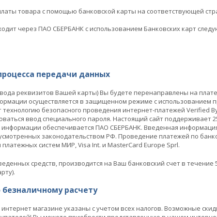
платы товара с помощью банковской карты на соответствующей стр
ходит через ПАО СБЕРБАНК с использованием Банковских карт следу
процесса передачи данных
ввода реквизитов Вашей карты) Вы будете перенаправлены на пла
ормации осуществляется в защищенном режиме с использованием пр
технологию безопасного проведения интернет-платежей Verified By
оваться ввод специального пароля. Настоящий сайт поддерживает
 информации обеспечивается ПАО СБЕРБАНК. Введенная информация
усмотренных законодательством РФ. Проведение платежей по банко
латежных систем МИР, Visa Int. и MasterCard Europe Sprl.
еденных средств, производится на Ваш банковский счет в течение 
рту).
о безналичному расчету
интернет магазине указаны с учетом всех налогов. Возможные ски
упателей! Вы можете приобрести представленную в нашем интернет