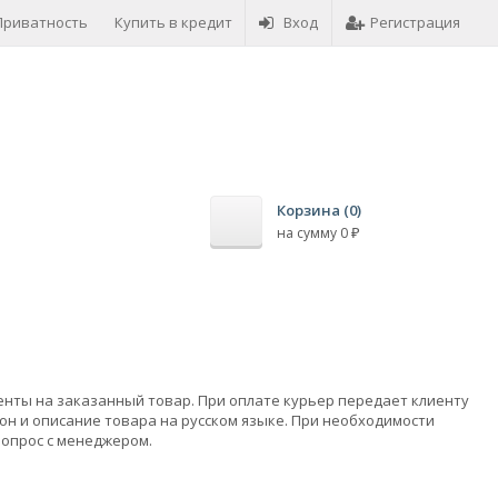
Приватность
Купить в кредит
Возврат товара
Вход
Регистрация
Оплата това
Корзина (
0
)
на сумму
0
₽
енты на заказанный товар. При оплате курьер передает клиенту
он и описание товара на русском языке. При необходимости
вопрос с менеджером.