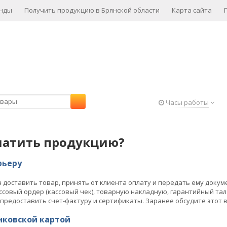
нды
Получить продукцию в Брянской области
Карта сайта
Часы работы
латить продукцию?
рьеру
 доставить товар, принять от клиента оплату и передать ему докум
совый ордер (кассовый чек), товарную накладную, гарантийный тал
предоставить счет-фактуру и сертификаты. Заранее обсудите этот 
нковской картой