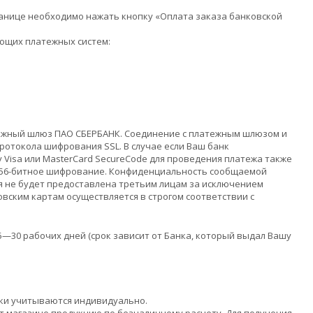
анице необходимо нажать кнопку «Оплата заказа банковской
ющих платежных систем:
тежный шлюз ПАО СБЕРБАНК. Соединение с платежным шлюзом и
отокола шифрования SSL. В случае если Ваш банк
 Visa или MasterCard SecureCode для проведения платежа также
 256-битное шифрование. Конфиденциальность сообщаемой
 не будет предоставлена третьим лицам за исключением
вским картам осуществляется в строгом соответствии с
5—30 рабочих дней (срок зависит от Банка, который выдал Вашу
дки учитываются индивидуально.
 магазине продукцию по безналичному расчету. Для получения