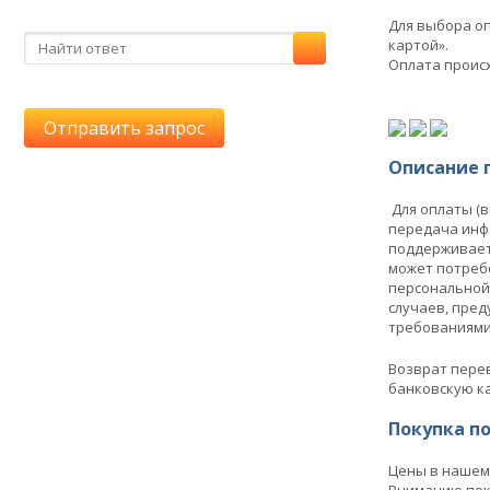
Для выбора о
картой».
Оплата проис
Отправить запрос
Описание 
Для оплаты (
передача инф
поддерживает 
может потреб
персональной
случаев, пред
требованиями п
Возврат перев
банковскую ка
Покупка п
Цены в нашем 
Вниманию пок