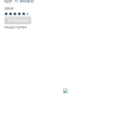
круг 75 (махра)
999
₽
0
В корзину
Недоступен