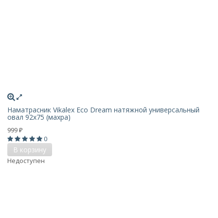
Наматрасник Vikalex Eco Dream натяжной универсальный
овал 92х75 (махра)
999
₽
0
В корзину
Недоступен