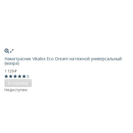
Наматрасник Vikalex Eco Dream натяжной универсальный
(махра)
1 129
₽
0
В корзину
Недоступен