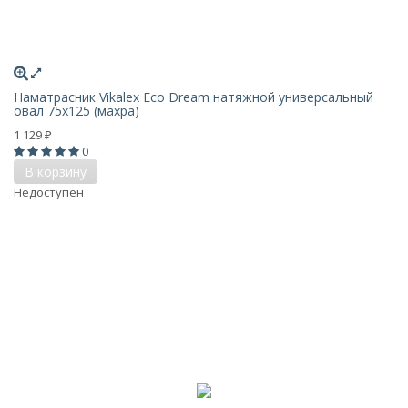
Наматрасник Vikalex Eco Dream натяжной универсальный
овал 75х125 (махра)
1 129
₽
0
В корзину
Недоступен