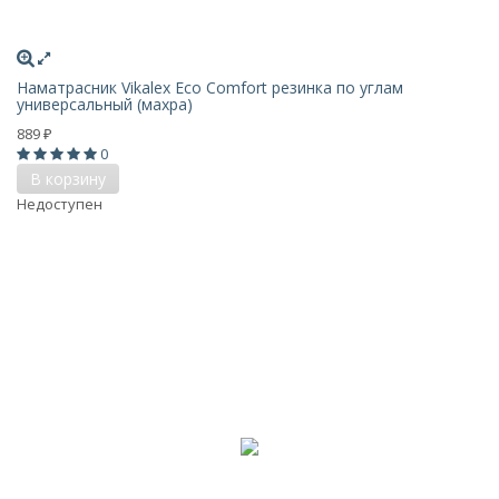
Наматрасник Vikalex Eco Comfort резинка по углам
универсальный (махра)
889
₽
0
В корзину
Недоступен