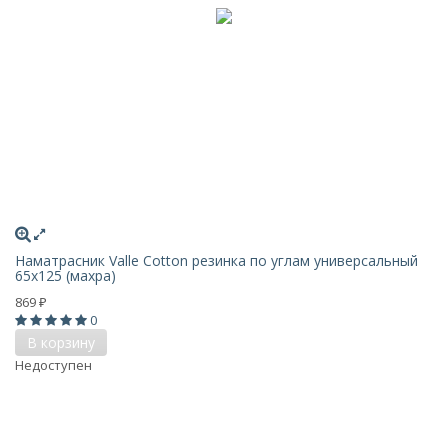
Наматрасник Valle Cotton резинка по углам универсальный
65х125 (махра)
869
₽
0
В корзину
Недоступен