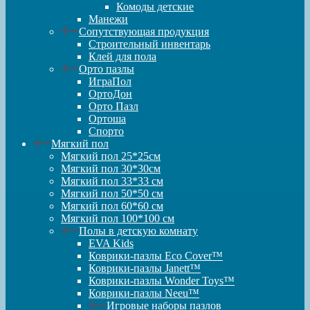
Комоды детские
Манежи
Сопутствующая продукция
Строительный инвентарь
Клей для пола
Орто пазлы
ИграПол
ОртоДон
Орто Пазл
Ортоша
Спорто
Мягкий пол
Мягкий пол 25*25см
Мягкий пол 30*30см
Мягкий пол 33*33 см
Мягкий пол 50*50 см
Мягкий пол 60*60 см
Мягкий пол 100*100 см
Полы в детскую комнату
EVA Kids
Коврики-пазлы Eco Cover™
Коврики-пазлы Janett™
Коврики-пазлы Wonder Toys™
Коврики-пазлы Neeu™
Игровые наборы пазлов