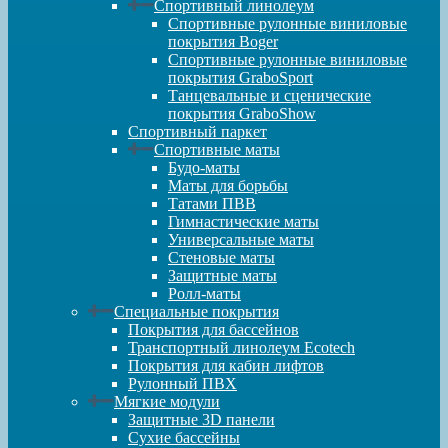
Спортивный линолеум
Спортивные рулонные виниловые
покрытия Boger
Спортивные рулонные виниловые
покрытия GraboSport
Танцевальные и сценические
покрытия GraboShow
Спортивный паркет
Спортивные маты
Будо-маты
Маты для борьбы
Татами ПВВ
Гимнастические маты
Универсальные маты
Стеновые маты
Защитные маты
Ролл-маты
Специальные покрытия
Покрытия для бассейнов
Транспортный линолеум Ecotech
Покрытия для кабин лифтов
Рулонный ПВХ
Мягкие модули
Защитные 3D панели
Сухие бассейны