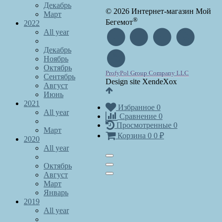
Декабрь
© 2026 Интернет-магазин Мой
Март
®
Бегемот
2022
All year
Декабрь
Ноябрь
Октябрь
ProfyPol Group Company LLC
Сентябрь
Design site XendeXox
Август
Июнь
2021
Избранное
0
All year
Сравнение
0
Просмотренные
0
Март
Корзина
0
0
₽
2020
All year
Октябрь
Август
Март
Январь
2019
All year