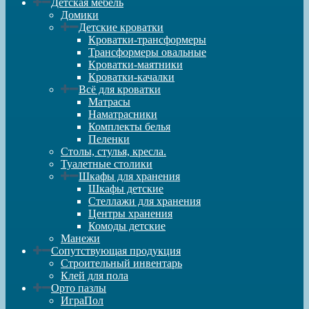
Детская мебель
Домики
Детские кроватки
Кроватки-трансформеры
Трансформеры овальные
Кроватки-маятники
Кроватки-качалки
Всё для кроватки
Матрасы
Наматрасники
Комплекты белья
Пеленки
Столы, стулья, кресла.
Туалетные столики
Шкафы для хранения
Шкафы детские
Стеллажи для хранения
Центры хранения
Комоды детские
Манежи
Сопутствующая продукция
Строительный инвентарь
Клей для пола
Орто пазлы
ИграПол