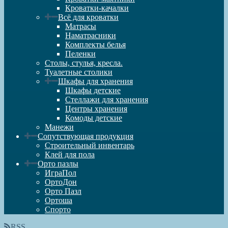
Кроватки-качалки
Всё для кроватки
Матрасы
Наматрасники
Комплекты белья
Пеленки
Столы, стулья, кресла.
Туалетные столики
Шкафы для хранения
Шкафы детские
Стеллажи для хранения
Центры хранения
Комоды детские
Манежи
Сопутствующая продукция
Строительный инвентарь
Клей для пола
Орто пазлы
ИграПол
ОртоДон
Орто Пазл
Ортоша
Спорто
RSS