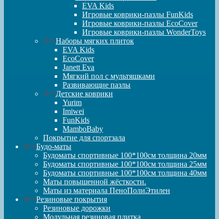
EVA Kids
Игровые коврики-пазлы FunKids
Игровые коврики-пазлы EcoCover
Игровые коврики-пазлы WonderToys
Наборы мягких плиток
EVA Kids
EcoCover
Janett Eva
Мягкий пол с мультяшками
Развивающие пазлы
Детские коврики
Yurim
Imiwei
FunKids
MamboBaby
Покрытие для спортзала
Будо-маты
Будоматы спортивные 100*100см толщина 20мм
Будоматы спортивные 100*100см толщина 25мм
Будоматы спортивные 100*100см толщина 40мм
Маты повышенной жёсткости.
Маты из материала ПеноПолиЭтилен
Резиновые покрытия
Резиновые дорожки
Модульная резиновая плитка