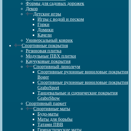
Формы для садовых дорожек
Декор
Детские игры
Игры с водой и песком
Горки
Домики
Качели
Универсальный коврик
Спортивные покрытия
Резиновая плитка
Модульные ПВХ плитки
Каучуковые покрытия
Спортивный линолеум
Спортивные рулонные виниловые покрытия
Boger
Спортивные рулонные виниловые покрытия
GraboSport
Танцевальные и сценические покрытия
GraboShow
Спортивный паркет
Спортивные маты
Будо-маты
Маты для борьбы
Татами ПВВ
Гимнастические маты