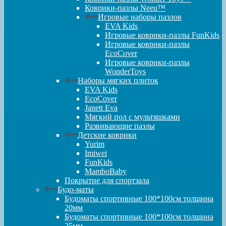
Коврики-пазлы Neeu™
Игровые наборы пазлов
EVA Kids
Игровые коврики-пазлы FunKids
Игровые коврики-пазлы
EcoCover
Игровые коврики-пазлы
WonderToys
Наборы мягких плиток
EVA Kids
EcoCover
Janett Eva
Мягкий пол с мультяшками
Развивающие пазлы
Детские коврики
Yurim
Imiwei
FunKids
MamboBaby
Покрытие для спортзала
Будо-маты
Будоматы спортивные 100*100см толщина
20мм
Будоматы спортивные 100*100см толщина
25мм