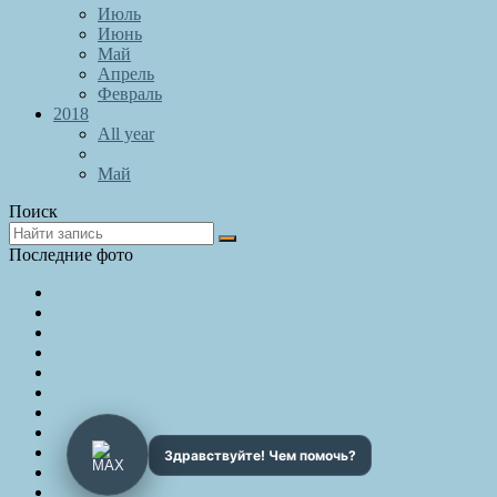
Июль
Июнь
Май
Апрель
Февраль
2018
All year
Май
Поиск
Последние фото