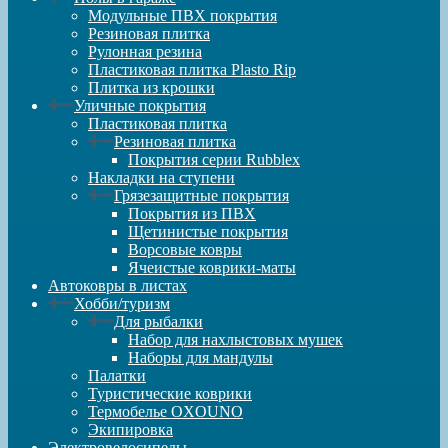
Модульные ПВХ покрытия
Резиновая плитка
Рулонная резина
Пластиковая плитка Plasto Rip
Плитка из крошки
Уличные покрытия
Пластиковая плитка
Резиновая плитка
Покрытия серии Rubblex
Накладки на ступени
Грязезащитные покрытия
Покрытия из ПВХ
Щетинистые покрытия
Ворсовые ковры
Ячеистые коврики-маты
Автоковры в листах
Хобби/туризм
Для рыбалки
Набор для нахлыстовых мушек
Наборы для мандулы
Палатки
Туристические коврики
Термобелье OXOUNO
Экипировка
Электровелосипеды