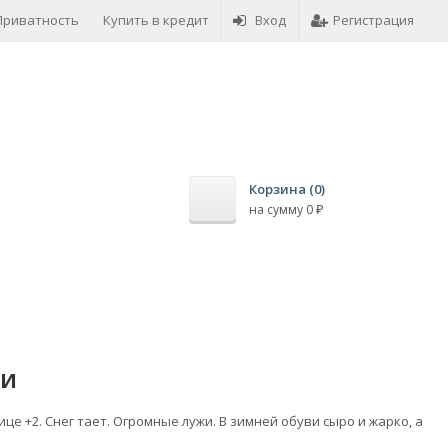
Приватность
Купить в кредит
Возврат товара
Вход
Регистрация
Оплата това
Корзина (
0
)
на сумму
0
₽
ИИ
це +2. Снег тает. Огромные лужи. В зимней обуви сыро и жарко, а