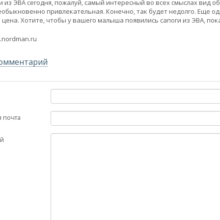
и из ЭВА сегодня, пожалуй, самый интересный во всех смыслах вид обу
еобыкновенно привлекательная. Конечно, так будет недолго. Еще оди
и цена. Хотите, чтобы у вашего малыша появились сапоги из ЭВА, пок
.nordman.ru
комментарий
 почта
й