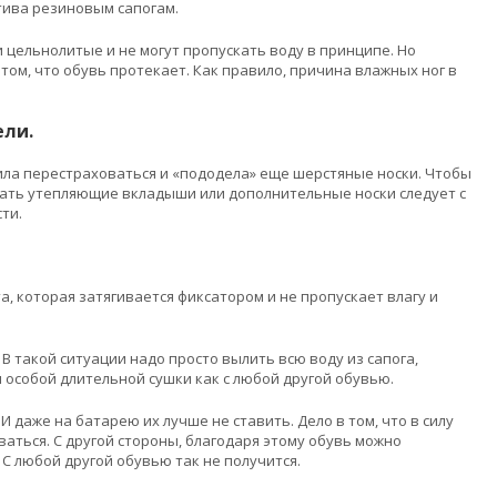
тива резиновым сапогам.
 цельнолитые и не могут пропускать воду в принципе. Но
том, что обувь протекает. Как правило, причина влажных ног в
ели.
ила перестраховаться и «пододела» еще шерстяные носки. Чтобы
вать утепляющие вкладыши или дополнительные носки следует с
ти.
, которая затягивается фиксатором и не пропускает влагу и
В такой ситуации надо просто вылить всю воду из сапога,
я особой длительной сушки как с любой другой обувью.
И даже на батарею их лучше не ставить. Дело в том, что в силу
ться. С другой стороны, благодаря этому обувь можно
С любой другой обувью так не получится.