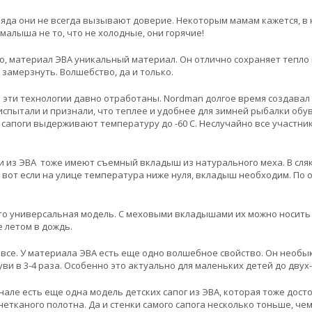
ляда они не всегда вызывают доверие. Некоторым мамам кажется, в н
 малыша не то, что не холодные, они горячие!
, материал ЭВА уникальный материал. Он отлично сохраняет тепло 
ь замерзнуть. Волшебство, да и только.
 эти технологии давно отработаны. Nordman долгое время создавал 
спытали и признали, что теплее и удобнее для зимней рыбалки обув
сапоги выдерживают температуру до -60 С. Неслучайно все участни
и из ЭВА тоже имеют съемный вкладыш из натурального меха. В сляко
А вот если на улице температура ниже нуля, вкладыш необходим. По
то универсальная модель. С меховыми вкладышами их можно носить 
е летом в дождь.
 все. У материала ЭВА есть еще одно волшебное свойство. Он необ
ви в 3-4 раза. Особенно это актуально для маленьких детей до двух-
енале есть еще одна модель детских сапог из ЭВА, которая тоже дост
нетканого полотна. Да и стенки самого сапога несколько тоньше, чем