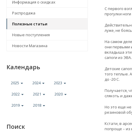
Информация о скидках
С первого взг
Распродажа
прогулки ноги
Полезные статьи
Действительно
луже, не бояс
Новые поступления
На самом деле
Новости Магазина
они первыми и
вкладыша эти 
сапоги из ЭВА.
Календарь
Детские сапог
того теплые. 
до -20 С.
2025
2024
2023
Получается, ч
2022
2021
2020
слякоть и даж
2019
2018
Но это еще не
резиновой обу
Кстати, в арс
Поиск
попроще – из 