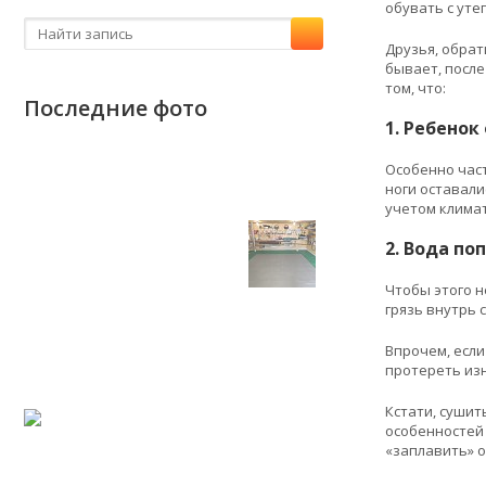
обувать с уте
Друзья, обрат
бывает, после
том, что:
Последние фото
1. Ребенок
Особенно част
ноги оставали
учетом климат
2. Вода поп
Чтобы этого н
грязь внутрь с
Впрочем, если
протереть изн
Кстати, сушит
особенностей 
«заплавить» о