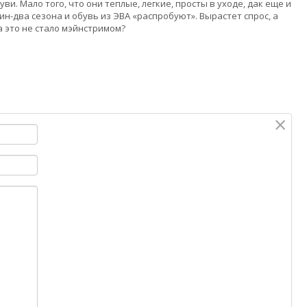
ви. Мало того, что они теплые, легкие, просты в уходе, дак еще и
н-два сезона и обувь из ЭВА «распробуют». Вырастет спрос, а
а это не стало мэйнстримом?
×