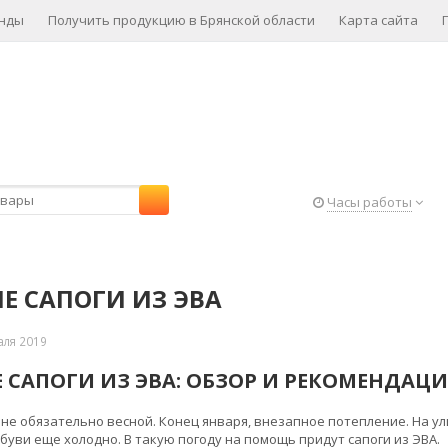
нды
Получить продукцию в Брянской области
Карта сайта
Часы работы
Е САПОГИ ИЗ ЭВА
аля 2019
 САПОГИ ИЗ ЭВА: ОБЗОР И РЕКОМЕНДАЦ
 не обязательно весной. Конец января, внезапное потепление. На ули
буви еще холодно. В такую погоду на помощь придут сапоги из ЭВА.