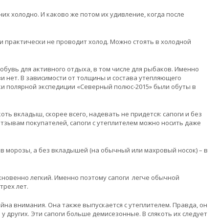
их холодно. И каково же потом их удивление, когда после
и практически не проводит холод. Можно стоять в холодной
обувь для активного отдыха, в том числе для рыбаков. Именно
и нет. В зависимости от толщины и состава утепляющего
ки полярной экспедиции «Северный полюс-2015» были обуты в
ть вкладыш, скорее всего, надевать не придется: сапоги и без
 отзывам покупателей, сапоги с утеплителем можно носить даже
в морозы, а без вкладышей (на обычный или махровый носок) – в
ыкновенно легкий. Именно поэтому сапоги легче обычной
трех лет.
ойна внимания. Она также выпускается с утеплителем. Правда, он
 у других. Эти сапоги больше демисезонные. В слякоть их следует