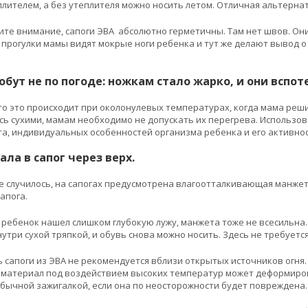
плителем, а без утеплителя можно носить летом. Отличная альтерна
ите внимание, сапоги ЭВА абсолютно герметичны. Там нет швов. Они
 прогулки мамы видят мокрые ноги ребенка и тут же делают вывод о 
 обут не по погоде: ножкам стало жарко, и они вспот
о это происходит при околонулевых температурах, когда мама реш
сь сухими, мамам необходимо не допускать их перегрева. Использо
а, индивидуальных особенностей организма ребенка и его активнос
ала в сапог через верх.
е случилось, на сапогах предусмотрена влагоотталкивающая манжета
апога.
 ребенок нашел слишком глубокую лужу, манжета тоже не всесильна. 
утри сухой тряпкой, и обувь снова можно носить. Здесь не требуетс
ь сапоги из ЭВА не рекомендуется вблизи открытых источников огня. 
материал под воздействием высоких температур может деформирова
бычной зажигалкой, если она по неосторожности будет повреждена. 